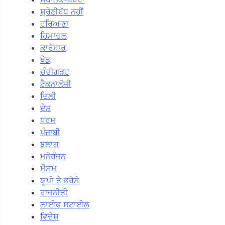
ਸ਼੍ਰੇਣੀਬੱਧ ਨਹੀਂ
ਹਰਿਆਣਾ
ਹਿਮਾਚਲ
ਕਾਰੋਬਾਰ
ਖੇਡ
ਚੰਦੀਗੜਹ
ਟੈਕਨਾਲੋਜੀ
ਦਿਲੀ
ਦੇਸ਼
ਧਰਮ
ਪੰਜਾਬੀ
ਬਲਾਗ
ਮਨੋਰੰਜਨ
ਮੌਸਮ
ਯੂਪੀ ਤੇ ਭਰੋਸੇ
ਰਾਜਨੀਤੀ
ਲਾਈਫ ਸਟਾਈਲ
ਵਿਦੇਸ਼