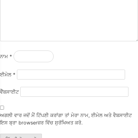
ਨਾਮ
*
ਈਮੇਲ
*
ਵੈੱਬਸਾਈਟ
ਅਗਲੀ ਵਾਰ ਜਦੋਂ ਮੈਂ ਟਿੱਪਣੀ ਕਰਾਂਗਾ ਤਾਂ ਮੇਰਾ ਨਾਮ, ਈਮੇਲ ਅਤੇ ਵੈਬਸਾਈਟ
ਇਸ ਬ੍ਰਾ browserਜ਼ਰ ਵਿੱਚ ਸੁਰੱਖਿਅਤ ਕਰੋ.