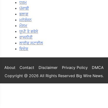
ਧਰਮ
ਪੰਜਾਬੀ
ਬਲਾਗ
ਮਨੋਰੰਜਨ
ਮੌਸਮ
ਯੂਪੀ ਤੇ ਭਰੋਸੇ
ਰਾਜਨੀਤੀ
ਲਾਈਫ ਸਟਾਈਲ
ਵਿਦੇਸ਼
About
Contact
Disclaimer
Privacy Policy
DMCA
Copyright @ 2026 All Rights Reserved
Big Wire News
.