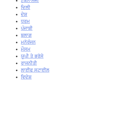
ਟੈਕਨਾਲੋਜੀ
ਦਿਲੀ
ਦੇਸ਼
ਧਰਮ
ਪੰਜਾਬੀ
ਬਲਾਗ
ਮਨੋਰੰਜਨ
ਮੌਸਮ
ਯੂਪੀ ਤੇ ਭਰੋਸੇ
ਰਾਜਨੀਤੀ
ਲਾਈਫ ਸਟਾਈਲ
ਵਿਦੇਸ਼