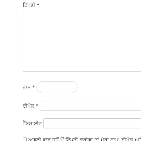
ਟਿੱਪਣੀ
*
ਨਾਮ
*
ਈਮੇਲ
*
ਵੈੱਬਸਾਈਟ
ਅਗਲੀ ਵਾਰ ਜਦੋਂ ਮੈਂ ਟਿੱਪਣੀ ਕਰਾਂਗਾ ਤਾਂ ਮੇਰਾ ਨਾਮ, ਈਮੇਲ 