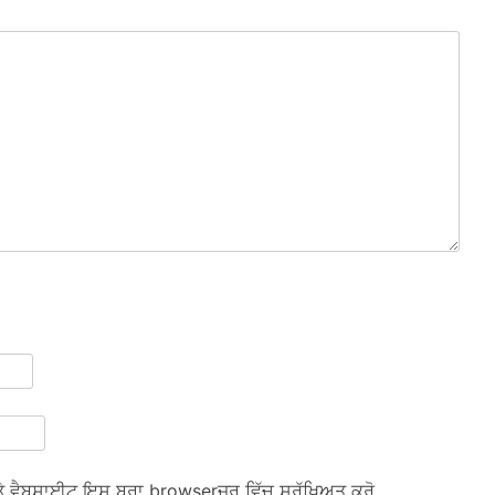
ਅਤੇ ਵੈਬਸਾਈਟ ਇਸ ਬ੍ਰਾ browserਜ਼ਰ ਵਿੱਚ ਸੁਰੱਖਿਅਤ ਕਰੋ.