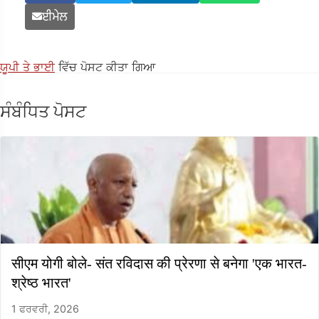
ਈਮੇਲ
ਯੂਪੀ ਤੇ ਭਾਈ
ਵਿੱਚ ਪੋਸਟ ਕੀਤਾ ਗਿਆ
ਸੰਬੰਧਿਤ ਪੋਸਟ
सीएम योगी बोले- संत रविदास की प्रेरणा से बनेगा 'एक भारत-
श्रेष्ठ भारत'
1 ਫਰਵਰੀ, 2026