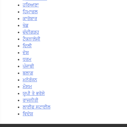
ਹਰਿਆਣਾ
ਹਿਮਾਚਲ
ਕਾਰੋਬਾਰ
ਖੇਡ
ਚੰਦੀਗੜਹ
ਟੈਕਨਾਲੋਜੀ
ਦਿਲੀ
ਦੇਸ਼
ਧਰਮ
ਪੰਜਾਬੀ
ਬਲਾਗ
ਮਨੋਰੰਜਨ
ਮੌਸਮ
ਯੂਪੀ ਤੇ ਭਰੋਸੇ
ਰਾਜਨੀਤੀ
ਲਾਈਫ ਸਟਾਈਲ
ਵਿਦੇਸ਼