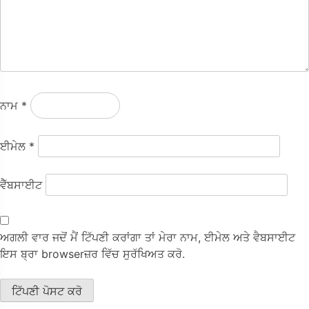
ਨਾਮ
*
ਈਮੇਲ
*
ਵੈੱਬਸਾਈਟ
ਅਗਲੀ ਵਾਰ ਜਦੋਂ ਮੈਂ ਟਿੱਪਣੀ ਕਰਾਂਗਾ ਤਾਂ ਮੇਰਾ ਨਾਮ, ਈਮੇਲ ਅਤੇ ਵੈਬਸਾਈਟ
ਇਸ ਬ੍ਰਾ browserਜ਼ਰ ਵਿੱਚ ਸੁਰੱਖਿਅਤ ਕਰੋ.