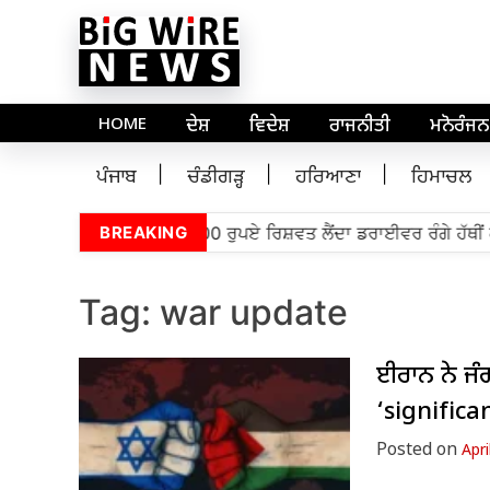
HOME
ਦੇਸ਼
ਵਿਦੇਸ਼
ਰਾਜਨੀਤੀ
ਮਨੋਰੰਜਨ
ਪੰਜਾਬ
ਚੰਡੀਗੜ੍ਹ
ਹਰਿਆਣਾ
ਹਿਮਾਚਲ
•
ਵਿਜੀਲੈਂਸ ਬਿਊਰੋ ਵੱਲੋਂ 5,000 ਰੁਪਏ ਰਿਸ਼ਵਤ ਲੈਂਦਾ ਡਰਾਈਵਰ ਰੰਗੇ ਹੱਥੀਂ ਕਾ
BREAKING
Tag:
war update
ਈਰਾਨ ਨੇ ਜੰਗ
‘significa
Posted on
Apri