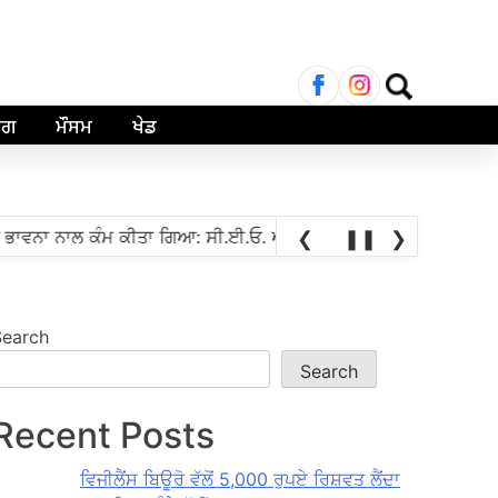
Search
for:
ਾਗ
ਮੌਸਮ
ਖੇਡ
•
ਨਾ ਨਾਲ ਕੰਮ ਕੀਤਾ ਗਿਆ: ਸੀ.ਈ.ਓ. ਅਨਿੰਦਿਤਾ ਮਿਤਰਾ
ਭਾਰਤੀ ਗ੍ਰੈਂਡਮ
❮
❚❚
❯
Search
Search
Recent Posts
ਵਿਜੀਲੈਂਸ ਬਿਊਰੋ ਵੱਲੋਂ 5,000 ਰੁਪਏ ਰਿਸ਼ਵਤ ਲੈਂਦਾ