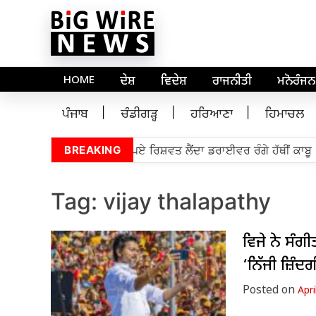
HOME
ਦੇਸ਼
ਵਿਦੇਸ਼
ਰਾਜਨੀਤੀ
ਮਨੋਰੰਜਨ
ਪੰਜਾਬ
ਚੰਡੀਗੜ੍ਹ
ਹਰਿਆਣਾ
ਹਿਮਾਚਲ
ਿਜੀਲੈਂਸ ਬਿਊਰੋ ਵੱਲੋਂ 5,000 ਰੁਪਏ ਰਿਸ਼ਵਤ ਲੈਂਦਾ ਡਰਾਈਵਰ ਰੰਗੇ ਹੱਥੀਂ ਕਾਬੂ
BREAKING
Tag:
vijay thalapathy
ਵਿਜੇ ਨੇ ਸੰਗੀ
‘ਨਿੱਜੀ ਜ਼ਿੰ
Posted on
Apri