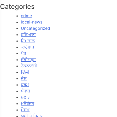
Categories
crime
local-news
Uncategorized
ਹਰਿਆਣਾ
ਹਿਮਾਚਲ
ਕਾਰੋਬਾਰ
ਖੇਡ
ਚੰਡੀਗੜ੍ਹ
ਟੈਕਨਾਲੋਜੀ
ਦਿੱਲੀ
ਦੇਸ਼
ਧਰਮ
ਪੰਜਾਬ
ਬਲਾਗ
ਮਨੋਰੰਜਨ
ਮੌਸਮ
ਯੂਪੀ ਤੇ ਬਿਹਾਰ