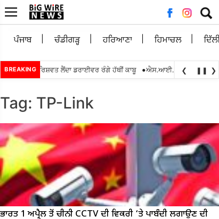
Searc
for:
ਪੰਜਾਬ
ਚੰਡੀਗੜ੍ਹ
ਹਰਿਆਣਾ
ਹਿਮਾਚਲ
ਦਿੱਲ
•
ਂ 5,000 ਰੁਪਏ ਰਿਸ਼ਵਤ ਲੈਂਦਾ ਡਰਾਈਵਰ ਰੰਗੇ ਹੱਥੀਂ ਕਾਬੂ
BREAKING
ਐਸ.ਆਈ.ਆਰ.2026 ਦੌਰਾਨ ਬੀ
❮
❚❚
❯
Tag:
TP-Link
ਭਾਰਤ 1 ਅਪ੍ਰੈਲ ਤੋਂ ਚੀਨੀ CCTV ਦੀ ਵਿਕਰੀ ‘ਤੇ ਪਾਬੰਦੀ ਲਗਾਉਣ ਦੀ