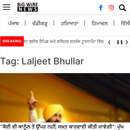
Searc
for:
ਪੰਜਾਬ
ਚੰਡੀਗੜ੍ਹ
ਹਰਿਆਣਾ
ਹਿਮਾਚਲ
ਦਿੱਲ
•
ਪ੍ਰਗਿਆਨੰਧਾ ਸੇਂਟ ਲੁਈਸ ਰੈਪਿਡ ਅਤੇ ਬਲਿਟਜ਼ ਸ਼ਤਰੰਜ ਟੂਰਨਾਮੈਂਟ ਵਿੱਚ ਕੀਤਾ ਟਾਪ
BREAKING
ਐਸ
❮
❚❚
❯
Tag:
Laljeet Bhullar
“ਕੋਈ ਵੀ ਕਾਨੂੰਨ ਤੋਂ ਉੱਪਰ ਨਹੀਂ; ਸਖ਼ਤ ਕਾਰਵਾਈ ਕੀਤੀ ਜਾਵੇਗੀ”: ਮੁੱਖ