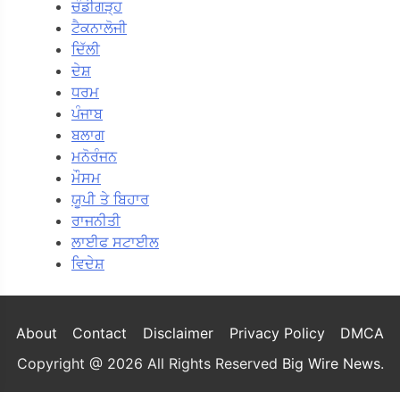
ਚੰਡੀਗੜ੍ਹ
ਟੈਕਨਾਲੋਜੀ
ਦਿੱਲੀ
ਦੇਸ਼
ਧਰਮ
ਪੰਜਾਬ
ਬਲਾਗ
ਮਨੋਰੰਜਨ
ਮੌਸਮ
ਯੂਪੀ ਤੇ ਬਿਹਾਰ
ਰਾਜਨੀਤੀ
ਲਾਈਫ ਸਟਾਈਲ
ਵਿਦੇਸ਼
About
Contact
Disclaimer
Privacy Policy
DMCA
Copyright @ 2026 All Rights Reserved
Big Wire News
.