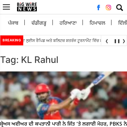
Searc
for:
ਪੰਜਾਬ
ਚੰਡੀਗੜ੍ਹ
ਹਰਿਆਣਾ
ਹਿਮਾਚਲ
ਦਿੱਲ
•
ਿਆਨੰਧਾ ਸੇਂਟ ਲੁਈਸ ਰੈਪਿਡ ਅਤੇ ਬਲਿਟਜ਼ ਸ਼ਤਰੰਜ ਟੂਰਨਾਮੈਂਟ ਵਿੱਚ ਕੀਤਾ ਟਾਪ
BREAKING
ਐਸ.ਆਈ.
❮
❚❚
❯
Tag:
KL Rahul
ਸ਼੍ਰੇਅਸ ਅਈਅਰ ਦੀ ਕਪਤਾਨੀ ਪਾਰੀ ਨੇ ਜਿੱਤ ‘ਤੇ ਲਗਾਈ ਮੋਹਰ, PBKS ਨੇ