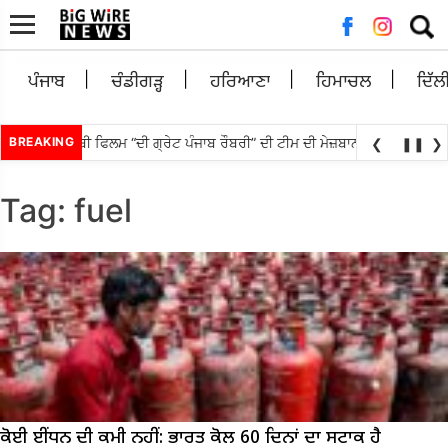
Searc
for:
ਪੰਜਾਬ
ਚੰਡੀਗੜ੍ਹ
ਹਰਿਆਣਾ
ਹਿਮਾਚਲ
ਦਿੱਲ
ਕਰ ਵੱਲੋਂ ਪੰਜਾਬੀ ਫਿਲਮ “ਦੀ ਗ੍ਰੇਟ ਪੰਜਾਬ ਰੌਬਰੀ” ਦੀ ਟੀਮ ਦੀ ਮੇਜ਼ਬਾਨੀ; ਸਿਨੇਮਾ ਅਤੇ
BREAKING
❮
❚❚
❯
Tag:
fuel
ਕੋਈ ਈਂਧਨ ਦੀ ਕਮੀ ਨਹੀਂ: ਭਾਰਤ ਕੋਲ 60 ਦਿਨਾਂ ਦਾ ਸਟਾਕ ਹੈ