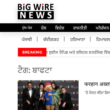
ਮੁੱਖ ਪੇਜ
ਦੇਸ਼
ਵਿਦੇਸ਼
ਰਾਜਨੀਤੀ
ਮਨੋਰੰਜਨ
ਪੰਜਾਬੀ
ਚੰਦੀਗੜਹ
ਹਰਿਆਣਾ
ਹਿਮਾਚਲ
 ਗ੍ਰੈਂਡਮਾਸਟਰ ਪ੍ਰਅੰਧਾ ਸੈਂਟਰ ਲੁਈਸ ਰੈਪਿਡ ਅਤੇ ਬਲਿਟਜ਼ ਸ਼ਤਰੰਜਿਗ ਵਿੱਚ ਤੁ
BREAKING
ਟੈਗ:
ਬਾਫਟਾ
फरहान अख्तर
'ਤੇ ਪੋਸਟ ਕੀਤਾ ਗ