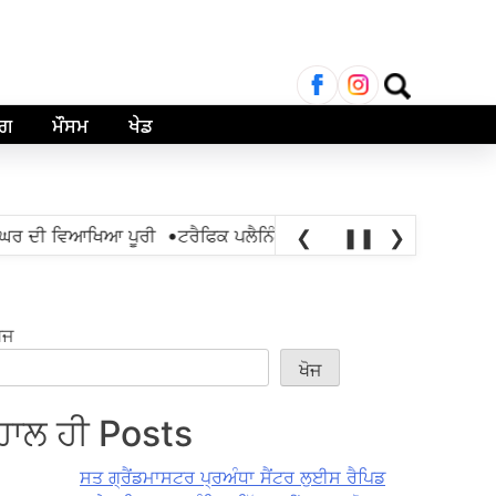
ਲਈ
ਖੋਜ:
ਾਗ
ਮੌਸਮ
ਖੇਡ
•
ਘਰ ਦੀ ਵਿਆਖਿਆ ਪੂਰੀ
ਟਰੈਫਿਕ ਪਲੈਨਿੰਗ ਅਫਸਰ 42 ਬਿਪਾਸ ਨੰਬਰ ਵਾਲੇ, 
❮
❚❚
❯
ੋਜ
ਖੋਜ
ਹਾਲ ਹੀ Posts
ਸਤ ਗ੍ਰੈਂਡਮਾਸਟਰ ਪ੍ਰਅੰਧਾ ਸੈਂਟਰ ਲੁਈਸ ਰੈਪਿਡ