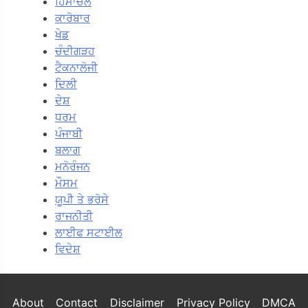
ਹਿਮਾਚਲ
ਕਾਰੋਬਾਰ
ਖੇਡ
ਚੰਦੀਗੜਹ
ਟੈਕਨਾਲੋਜੀ
ਦਿਲੀ
ਦੇਸ਼
ਧਰਮ
ਪੰਜਾਬੀ
ਬਲਾਗ
ਮਨੋਰੰਜਨ
ਮੌਸਮ
ਯੂਪੀ ਤੇ ਭਰੋਸੇ
ਰਾਜਨੀਤੀ
ਲਾਈਫ ਸਟਾਈਲ
ਵਿਦੇਸ਼
About
Contact
Disclaimer
Privacy Policy
DMCA