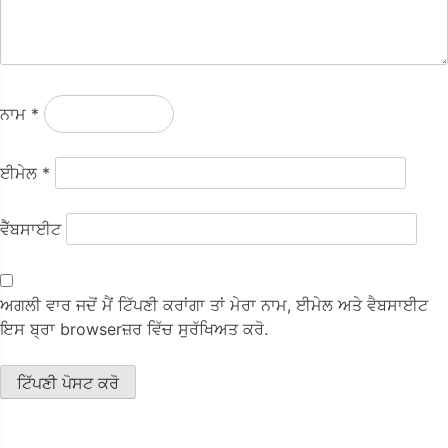
ਨਾਮ
*
ਈਮੇਲ
*
ਵੈੱਬਸਾਈਟ
ਅਗਲੀ ਵਾਰ ਜਦੋਂ ਮੈਂ ਟਿੱਪਣੀ ਕਰਾਂਗਾ ਤਾਂ ਮੇਰਾ ਨਾਮ, ਈਮੇਲ ਅਤੇ ਵੈਬਸਾਈਟ
ਇਸ ਬ੍ਰਾ browserਜ਼ਰ ਵਿੱਚ ਸੁਰੱਖਿਅਤ ਕਰੋ.