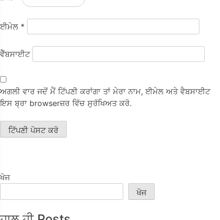
ਈਮੇਲ
*
ਵੈੱਬਸਾਈਟ
ਅਗਲੀ ਵਾਰ ਜਦੋਂ ਮੈਂ ਟਿੱਪਣੀ ਕਰਾਂਗਾ ਤਾਂ ਮੇਰਾ ਨਾਮ, ਈਮੇਲ ਅਤੇ ਵੈਬਸਾਈਟ
ਇਸ ਬ੍ਰਾ browserਜ਼ਰ ਵਿੱਚ ਸੁਰੱਖਿਅਤ ਕਰੋ.
ਖੋਜ
ਖੋਜ
ਹਾਲ ਹੀ Posts