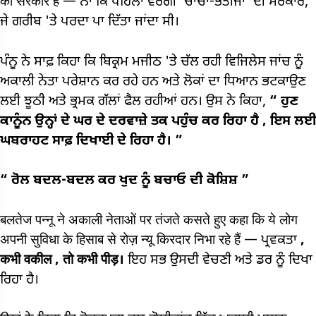
की सरकार है — ਨਾ ਕਿ ਪਹਿਲਾਂ ਵਰਗੀ 'ਚਾਚਾ-ਭਤੀਜਾ' ਦੀ ਸਰਕਾਰ,
ਜੇ ਗਰੀਬ 'ਤੇ ਪਰਦਾ ਪਾ ਦਿੱਤਾ ਜਾਂਦਾ ਸੀ।
ਪੰਨੂ ਨੇ ਸਾਫ਼ ਕਿਹਾ ਕਿ ਬਿਕ੍ਰਮ ਮਜੀਠ 'ਤੇ ਚੱਲ ਰਹੀ ਵਿਜਿਲੇਸ ਜਾਂਚ ਨੂੰ
ਅਕਾਲੀ ਨੇਤਾ ਪਰੇਸ਼ਾਨ ਕਰ ਰਹੇ ਹਨ ਅਤੇ ਲੋਕਾਂ ਦਾ ਧਿਆਨ ਭਟਕਾਉਣ
ਲਈ ਝੂਠੀ ਅਤੇ ਭ੍ਰਮਕ ਗੱਲਾਂ ਫੈਲ ਰਹੀਆਂ ਹਨ। ਉਸ ਨੇ ਕਿਹਾ,
“
ਹੁਣ
ਕਾਨੂੰਨ ਉਨ੍ਹਾਂ ਦੇ ਘਰ ਦੇ ਦਰਵਾਜ਼ੇ ਤਕ ਪਹੁੰਚ ਕਰ ਰਿਹਾ ਹੈ
,
ਇਸ ਲਈ
ਘਬਰਾਹਟ ਸਾਫ਼ ਦਿਖਾਈ ਦੇ ਰਿਹਾ ਹੈ।
”
“
ਰੋਲ ਬਦਲ-ਬਦਲ ਕਰ ਖੁਦ ਨੂੰ ਬਚਾਓ ਦੀ ਕੋਸ਼ਿਸ਼
”
बलतेज पन्नू ने अकाली नेताओं पर तंजते कसते हुए कहा कि ये लोग
अपनी सुविधा के हिसाब से रोज़ न्यू किरदार निभा रहे हैं — ਪ੍ਰਵਕਤਾ
,
कभी
वकील
,
तो कभी पीड़।
ਇਹ ਸਭ ਉਸਦੀ ਵੇਚਣੀ ਅਤੇ ਡਰ ਨੂੰ ਦਿਖਾ
ਰਿਹਾ ਹੈ।