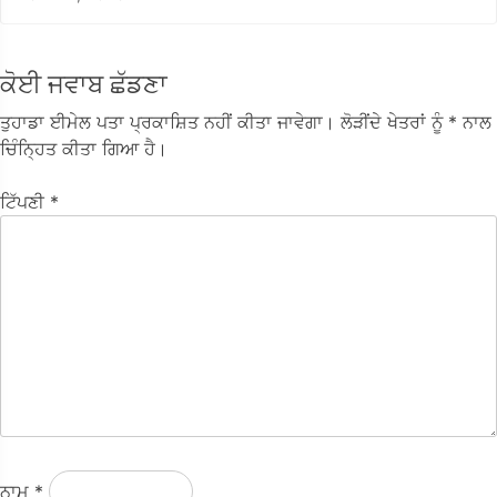
ਕੋਈ ਜਵਾਬ ਛੱਡਣਾ
ਤੁਹਾਡਾ ਈਮੇਲ ਪਤਾ ਪ੍ਰਕਾਸ਼ਿਤ ਨਹੀਂ ਕੀਤਾ ਜਾਵੇਗਾ।
ਲੋੜੀਂਦੇ ਖੇਤਰਾਂ ਨੂੰ
* ਨਾਲ
ਚਿੰਨ੍ਹਿਤ ਕੀਤਾ ਗਿਆ ਹੈ।
ਟਿੱਪਣੀ
*
ਨਾਮ
*