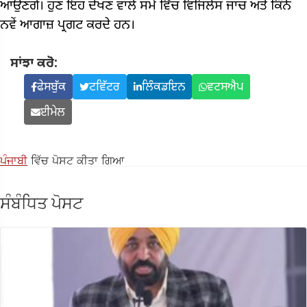
ਆਉਣਗੇ। ਹੁਣ ਇਹ ਦੇਖਣ ਵਾਲੇ ਸਮੇਂ ਵਿੱਚ ਵਿਜਿਲੇਸ ਜਾਂਚ ਅਤੇ ਕਿੰਨੇ
ਨਵੇਂ ਆਗਾਜ਼ ਪ੍ਰਗਟ ਕਰਦੇ ਹਨ।
ਸਾਂਝਾ ਕਰੋ:
ਫੇਸਬੁੱਕ
ਟਵਿੱਟਰ
ਲਿੰਕਡਇਨ
ਵਟਸਐਪ
ਈਮੇਲ
ਪੰਜਾਬੀ
ਵਿੱਚ ਪੋਸਟ ਕੀਤਾ ਗਿਆ
ਸੰਬੰਧਿਤ ਪੋਸਟ