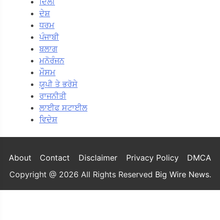
ਦਿਲੀ
ਦੇਸ਼
ਧਰਮ
ਪੰਜਾਬੀ
ਬਲਾਗ
ਮਨੋਰੰਜਨ
ਮੌਸਮ
ਯੂਪੀ ਤੇ ਭਰੋਸੇ
ਰਾਜਨੀਤੀ
ਲਾਈਫ ਸਟਾਈਲ
ਵਿਦੇਸ਼
About
Contact
Disclaimer
Privacy Policy
DMCA
Copyright @ 2026 All Rights Reserved
Big Wire News
.