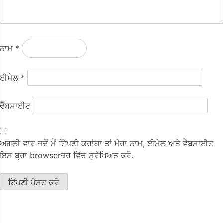
ਨਾਮ
*
ਈਮੇਲ
*
ਵੈੱਬਸਾਈਟ
ਅਗਲੀ ਵਾਰ ਜਦੋਂ ਮੈਂ ਟਿੱਪਣੀ ਕਰਾਂਗਾ ਤਾਂ ਮੇਰਾ ਨਾਮ, ਈਮੇਲ ਅਤੇ ਵੈਬਸਾਈਟ
ਇਸ ਬ੍ਰਾ browserਜ਼ਰ ਵਿੱਚ ਸੁਰੱਖਿਅਤ ਕਰੋ.