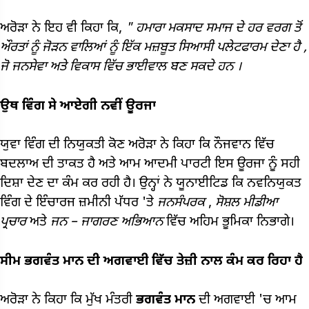
ਅਰੋੜਾ ਨੇ ਇਹ ਵੀ ਕਿਹਾ ਕਿ,
"
ਹਮਾਰਾ
ਮਕਸਾਦ
ਸਮਾਜ
ਦੇ
ਹਰ
ਵਰਗ
ਤੋਂ
ਔਰਤਾਂ
ਨੂੰ
ਜੋੜਨ ਵਾਲਿਆਂ
ਨੂੰ
ਇੱਕ
ਮਜ਼ਬੂਤ
​​ਸਿਆਸੀ
ਪਲੇਟਫਾਰਮ
ਦੇਣਾ
ਹੈ
,
ਜੋ
ਜਨਸੇਵਾ
ਅਤੇ
ਵਿਕਾਸ
ਵਿੱਚ
ਭਾਈਵਾਲ
ਬਣ ਸਕਦੇ
ਹਨ
।
ਉਥ
ਵਿੰਗ
ਸੇ
ਆਏਗੀ
ਨਵੀਂ
ਊਰਜਾ
ਯੁਵਾ ਵਿੰਗ ਦੀ ਨਿਯੁਕਤੀ ਕੋਣ ਅਰੋੜਾ ਨੇ ਕਿਹਾ ਕਿ ਨੌਜਵਾਨ ਵਿੱਚ
ਬਦਲਾਅ ਦੀ ਤਾਕਤ ਹੈ ਅਤੇ ਆਮ ਆਦਮੀ ਪਾਰਟੀ ਇਸ ਊਰਜਾ ਨੂੰ ਸਹੀ
ਦਿਸ਼ਾ ਦੇਣ ਦਾ ਕੰਮ ਕਰ ਰਹੀ ਹੈ। ਉਨ੍ਹਾਂ ਨੇ ਯੂਨਾਈਟਿਡ ਕਿ ਨਵਨਿਯੁਕਤ
ਵਿੰਗ ਦੇ ਇੰਚਾਰਜ ਜ਼ਮੀਨੀ ਪੱਧਰ 'ਤੇ
ਜਨਸੰਪਰਕ
,
ਸੋਸ਼ਲ
ਮੀਡੀਆ
ਪ੍ਰਚਾਰ
ਅਤੇ
ਜਨ
–
ਜਾਗਰਣ
ਅਭਿਆਨ
ਵਿੱਚ ਅਹਿਮ ਭੂਮਿਕਾ ਨਿਭਾਗੇ।
ਸੀਮ
ਭਗਵੰਤ
ਮਾਨ
ਦੀ
ਅਗਵਾਈ
ਵਿੱਚ
ਤੇਜ਼ੀ
ਨਾਲ
ਕੰਮ
ਕਰ
ਰਿਹਾ ਹੈ
ਅਰੋੜਾ ਨੇ ਕਿਹਾ ਕਿ ਮੁੱਖ ਮੰਤਰੀ
ਭਗਵੰਤ
ਮਾਨ
ਦੀ ਅਗਵਾਈ 'ਚ ਆਮ