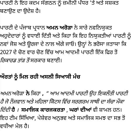
ਪਾਰਟੀ ਨੇ ਇਹ ਕਦਮ ਸੰਗਠਨ ਨੂੰ ਜ਼ਮੀਨੀ ਪੱਧਰ 'ਤੇ ਅਤੇ ਸਸ਼ਕਤ
ਬਣਾਉਣ ਦਾ ਉਦੇਸ਼ ਹੈ।
ਪਾਰਟੀ ਦੇ ਪੰਜਾਬ ਪ੍ਰਧਾਨ
ਅਮਨ
ਅਰੋੜਾ
ਨੇ ਸਾਰੇ ਨਵਨਿਯੁਕਤ
ਅਹੁਦੇਦਾਰਾਂ ਨੂੰ ਵਧਾਈ ਦਿੱਤੀ ਅਤੇ ਕਿਹਾ ਕਿ ਇਹ ਨਿਯੁਕਤੀਆਂ ਪਾਰਟੀ ਨੂੰ
ਨਵਾਂ ਜੋਸ਼ ਅਤੇ ਊਰਜਾ ਦੇ ਨਾਲ ਅੱਗੇ ਜਾਓ। ਉਨ੍ਹਾਂ ਨੇ ਭਰੋਸਾ ਜਤਾਯਾ ਕਿ
2027 ਦੇ ਚੋਣ ਵਾਰ ਚੋਣ ਵਿੱਚ ਆਮ ਆਦਮੀ ਪਾਰਟੀ ਇੱਕ ਫਿਰ ਤੋਂ
ਰਿਕਾਰਡ
ਤਾਂੜ
ਤੋਂ
ਸਰਕਾਰ ਬਣਾਈ।
ਔਰਤਾਂ
ਨੂੰ
ਮਿਲ
ਰਹੀ
ਅਸਲੀ
ਸਿਆਸੀ
ਮੰਚ
ਅਮਨ
ਅਰੋੜਾ
ਨੇ
ਕਿਹਾ
,
“
ਆਮ
ਆਦਮੀ
ਪਾਰਟੀ
ਉਹ
ਇਕਲੌਤੀ
ਪਾਰਟੀ
ਹੈ
ਜੋ
ਨੌਜਵਾਨ
ਅਤੇ
ਮਹਿਲਾ
ਕੋਿਟਸ
ਵਿੱਚ
ਸਰਗਰਮ
ਸਾਥੀ
ਦਾ
ਸੱਚਾ
ਮੌਕਾ
ਦਿੰਦੀ
ਹੈ
।
​
ਸਮਾਜਿਕ
ਕਾਰਜਕਰਤਾ
,
ਘਰਾਂ ਦੀਆਂ
ਵੀ ਸ਼ਾਮਲ ਹਨ।
ਇਹ ਟੀਮ ਸਿੱਖਿਆ, ਪੇਸ਼ੇਵਰ ਅਨੁਭਵ ਅਤੇ ਸਮਾਜਿਕ ਸਮਝ ਦਾ ਸਭ ਤੋਂ
ਵਧੀਆ ਮੇਲ ਹੈ।